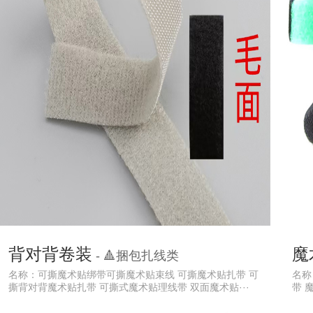
背靠背扎带
背对背卷装
魔
- 🔺捆包扎线类
名称：可撕魔术贴绑带可撕魔术贴束线 可撕魔术贴扎带 可
名称
撕背对背魔术贴扎带 可撕式魔术贴理线带 双面魔术贴···
带 