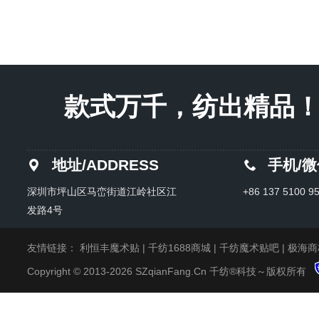
款式万千，纺出精品！Endles
地址/ADDRESS
手机/
深圳市坪山区马峦街道江岭社区江
+86 137 5100 9
发路4号
友情链接：
利恒丰魔术贴
|
千纺1688商城
|
千纺魔术贴吧
|
极海商
Copyright © 2013-2026 SZqianFang.Cn 千纺®科技～版权所有