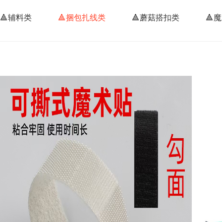
🔺辅料类
🔺捆包扎线类
🔺蘑菇搭扣类
🔺