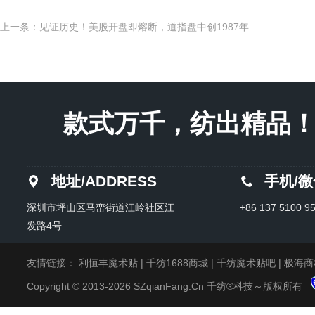
上一条：见证历史！美股开盘即熔断，道指盘中创1987年
款式万千，纺出精品！Endles
地址/ADDRESS
手机/
深圳市坪山区马峦街道江岭社区江
+86 137 5100 9
发路4号
友情链接：
利恒丰魔术贴
|
千纺1688商城
|
千纺魔术贴吧
|
极海商
Copyright © 2013-2026 SZqianFang.Cn 千纺®科技～版权所有