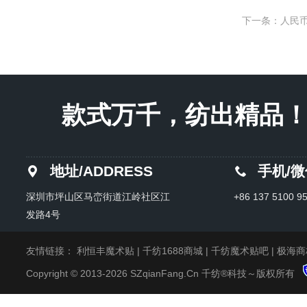
下一条：人民币
款式万千，纺出精品！Endles
地址/ADDRESS
手机/
深圳市坪山区马峦街道江岭社区江
+86 137 5100 9
发路4号
友情链接：
利恒丰魔术贴
|
千纺1688商城
|
千纺魔术贴吧
|
极海商
Copyright © 2013-2026 SZqianFang.Cn 千纺®科技～版权所有