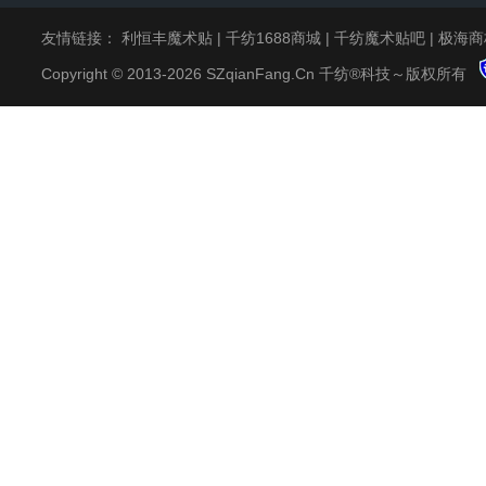
友情链接：
利恒丰魔术贴
|
千纺1688商城
|
千纺魔术贴吧
|
极海商
Copyright © 2013-2026 SZqianFang.Cn 千纺®科技～版权所有