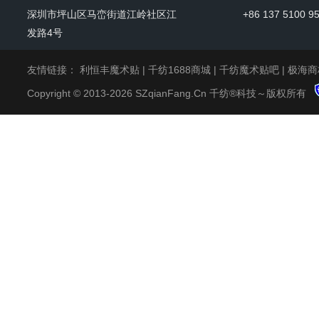
深圳市坪山区马峦街道江岭社区江
+86 137 5100 9
发路4号
友情链接：
利恒丰魔术贴
|
千纺1688商城
|
千纺魔术贴吧
|
极海商
Copyright © 2013-2026 SZqianFang.Cn 千纺®科技～版权所有